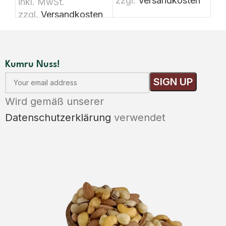
zzgl.
Versandkosten
zz
inkl. MwSt.
zzgl.
Versandkosten
Kumru Nuss!
Wird gemäß unserer
Datenschutzerklärung
verwendet