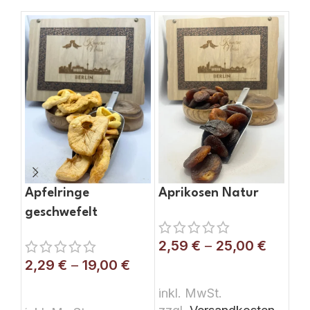
Apfelringe
Aprikosen Natur
Ba
geschwefelt
2,59
€
–
25,00
€
1,
2,29
€
–
19,00
€
AUSFÜHRUNG WÄHLEN
A
AUSFÜHRUNG WÄHLEN
inkl. MwSt.
ink