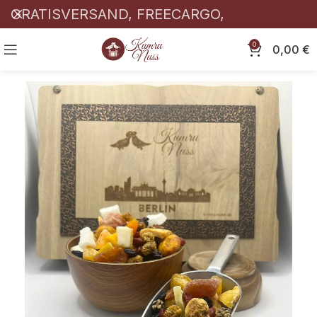
GRATISVERSAND, FREECARGO,
KOSTENLOSER! 🎉
0
0,00
€