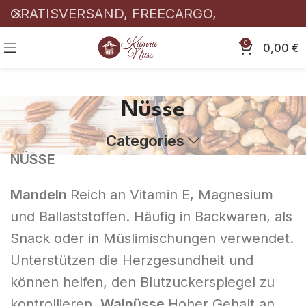
GRATISVERSAND, FREECARGO,
KOSTENLOSER! 🎉
0
0,00
€
Nüsse
Categories
NÜSSE
Mandeln
Reich an Vitamin E, Magnesium
und Ballaststoffen. Häufig in Backwaren, als
Snack oder in Müslimischungen verwendet.
Unterstützen die Herzgesundheit und
können helfen, den Blutzuckerspiegel zu
kontrollieren.
Walnüsse
Hoher Gehalt an