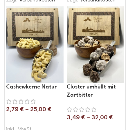
Cashewkerne Natur
Cluster umhüllt mit
Zartbitter
2,79
€
–
25,00
€
3,49
€
–
32,00
€
AUSFÜHRUNG WÄHLEN
AUSFÜHRUNG WÄHLEN
inkl. MwSt.