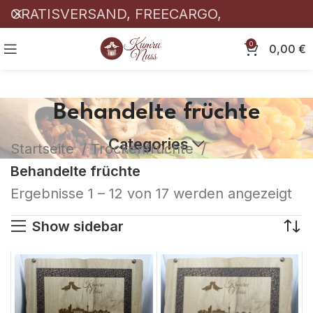
GRATISVERSAND, FREECARGO,
KOSTENLOSER! 🎉
0
0,00
€
Behandelte früchte
Categories
Startseite
Trockenfrüchte
Behandelte früchte
Ergebnisse 1 – 12 von 17 werden angezeigt
Show sidebar