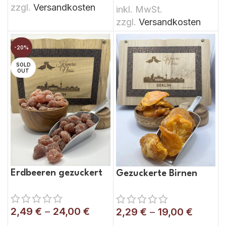
zzgl.
Versandkosten
inkl. MwSt.
zzgl.
Versandkosten
-20%
SOLD
OUT
Erdbeeren gezuckert
Gezuckerte Birnen
2,49
€
–
24,00
€
2,29
€
–
19,00
€