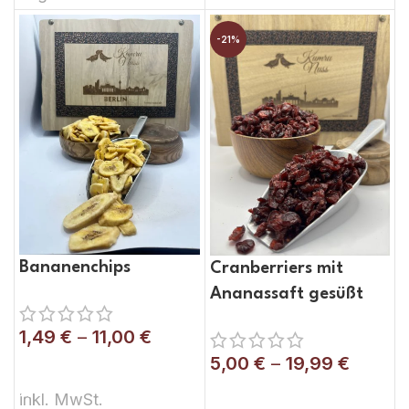
-21%
Bananenchips
Cranberriers mit
Ananassaft gesüßt
1,49
€
–
11,00
€
5,00
€
–
19,99
€
AUSFÜHRUNG WÄHLEN
AUSFÜHRUNG WÄHLEN
inkl. MwSt.