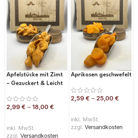
Apfelstücke mit Zimt
Aprikosen geschwefelt
– Gezuckert & Leicht
Geschwefelt
2,59
€
–
25,00
€
2,99
€
–
18,00
€
AUSFÜHRUNG WÄHLEN
AUSFÜHRUNG WÄHLEN
inkl. MwSt.
zzgl.
Versandkosten
inkl. MwSt.
zzgl.
Versandkosten