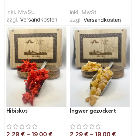
AUSFÜHRUNG WÄHLEN
AUSFÜHRUNG WÄHLEN
inkl. MwSt.
inkl. MwSt.
zzgl.
Versandkosten
zzgl.
Versandkosten
Hibiskus
Ingwer gezuckert
2,29
€
–
19,00
€
2,29
€
–
19,00
€