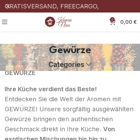
GRATISVERSAND, FREECARGO,
KOSTENLOSER! 🎉
0
0,00
€
Gewürze
Categories
GEWÜRZE
Ihre Küche verdient das Beste!
Entdecken Sie die Welt der Aromen mit
GEWÜRZE! Unsere sorgfältig ausgewählten
Gewürze bringen den authentischen
Geschmack direkt in Ihre Küche.
Von
exotischen Mischungen bis hin zu