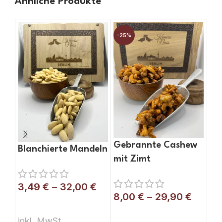
Ähnliche Produkte
-25%
-2
Gebrannte Cashew
Blanchierte Mandeln
Ge
mit Zimt
Ma
Ah
3,49
€
–
32,00
€
8,00
€
–
29,90
€
3,
AUSFÜHRUNG WÄHLEN
AUSFÜHRUNG WÄHLEN
A
inkl. MwSt.