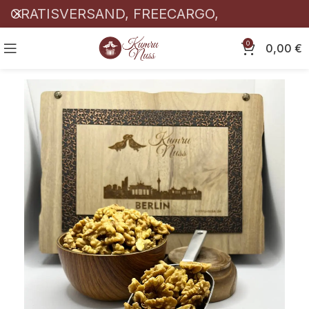
GRATISVERSAND, FREECARGO,
KOSTENLOSER! 🎉
0
0,00
€