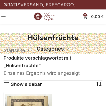
GRATISVERSAND, FREECARGO,
KOSTENLOSER! 🎉
0
0,00
€
Hülsenfrüchte
Categories
Startseite
Produkte verschlagwortet mit
„Hülsenfrüchte“
Einzelnes Ergebnis wird angezeigt
Show sidebar