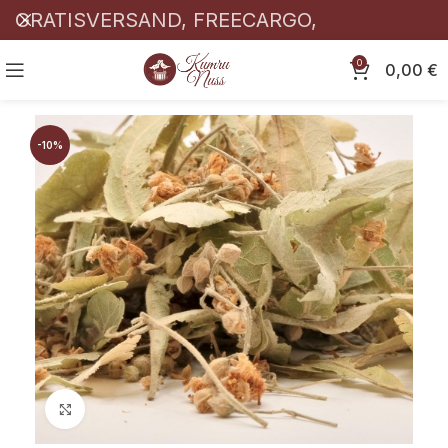
GRATISVERSAND, FREECARGO,
KOSTENLOSER! 🎉
0
0,00
€
-10%
Click to enlarge