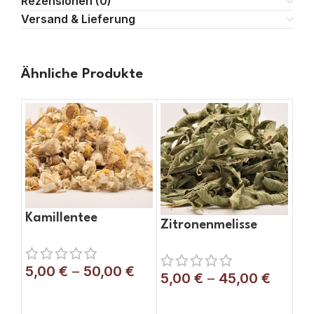
Rezensionen (0)
Versand & Lieferung
Ähnliche Produkte
Kamillentee
Zitronenmelisse
5,00
€
–
50,00
€
5,00
€
–
45,00
€
AUSFÜHRUNG WÄHLEN
AUSFÜHRUNG WÄHLEN