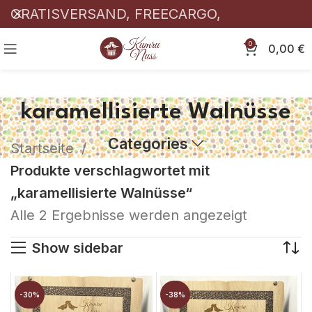
GRATISVERSAND, FREECARGO,
KOSTENLOSER! 🎉
0
0,00
€
karamellisierte Walnüsse
Categories
Startseite
Produkte verschlagwortet mit
„karamellisierte Walnüsse“
Alle 2 Ergebnisse werden angezeigt
Show sidebar
-30%
-38%